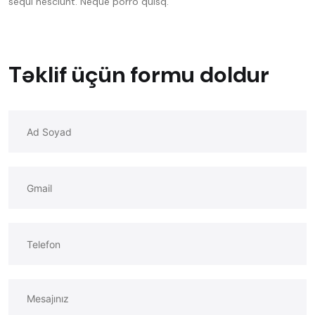
sequi nesciunt. Neque porro quisq.
Təklif üçün formu doldur