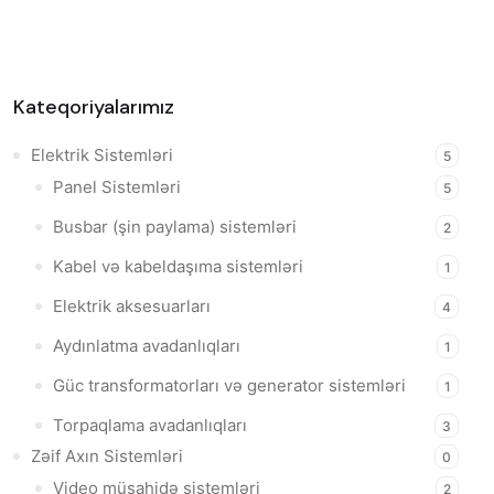
Kateqoriyalarımız
Elektrik Sistemləri
5
Panel Sistemləri
5
Busbar (şin paylama) sistemləri
2
Kabel və kabeldaşıma sistemləri
1
Elektrik aksesuarları
4
Aydınlatma avadanlıqları
1
Güc transformatorları və generator sistemləri
1
Torpaqlama avadanlıqları
3
Zəif Axın Sistemləri
0
Video müşahidə sistemləri
2