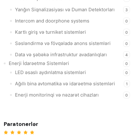
Yanğın Siqnalizasiyası və Duman Detektorları
3
Intercom and doorphone systems
0
Kartlı giriş və turniket sistemləri
0
Səsləndirmə və fövqəladə anons sistemləri
0
Data və şəbəkə infrastruktur avadanlıqları
4
Enerji İdarəetmə Sistemləri
0
LED əsaslı aydınlatma sistemləri
0
Ağıllı bina avtomatika və idarəetmə sistemləri
1
Enerji monitorinqi və nəzarət cihazları
0
Paratonerlər