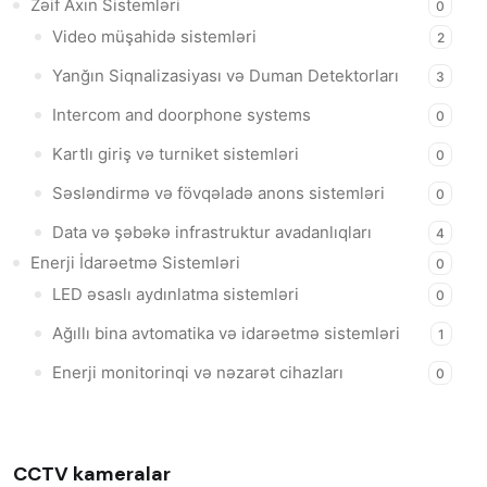
Zəif Axın Sistemləri
0
Video müşahidə sistemləri
2
Yanğın Siqnalizasiyası və Duman Detektorları
3
Intercom and doorphone systems
0
Kartlı giriş və turniket sistemləri
0
Səsləndirmə və fövqəladə anons sistemləri
0
Data və şəbəkə infrastruktur avadanlıqları
4
Enerji İdarəetmə Sistemləri
0
LED əsaslı aydınlatma sistemləri
0
Ağıllı bina avtomatika və idarəetmə sistemləri
1
Enerji monitorinqi və nəzarət cihazları
0
CCTV kameralar