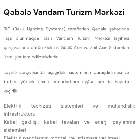
Qəbələ Vandam Turizm Mərkəzi
BLT (Baku Lighting Systems) tərəfindən Qəbələ şəhərində
inşa olunmaqda olan Vandam Turizm Mərkəzi layihəsi
çərçivəsində bütün Elektrik Güclü Axın və Zəif Axın Sistemləri
üzrə işlər icra edilməkdədir.
Layihə çərçivəsində aşağıdakı sistemlərin quraşdırılması və
tətbiqi yüksək texniki standartlara uyğun şəkildə həyata
keçirilir:
Elektrik təchizatı sistemləri və mühəndislik
infrastrukturu
Kabel çəkilişi, kabel tavaları və enerji paylanma
sistemləri
Elektrik panolarının montajı və istismara verilməsi