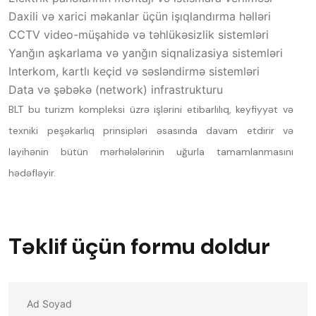
Daxili və xarici məkanlar üçün işıqlandırma həlləri
CCTV video-müşahidə və təhlükəsizlik sistemləri
Yanğın aşkarlama və yanğın siqnalizasiya sistemləri
Interkom, kartlı keçid və səsləndirmə sistemləri
Data və şəbəkə (network) infrastrukturu
BLT bu turizm kompleksi üzrə işlərini etibarlılıq, keyfiyyət və
texniki peşəkarlıq prinsipləri əsasında davam etdirir və
layihənin bütün mərhələlərinin uğurla tamamlanmasını
hədəfləyir.
Təklif üçün formu doldur