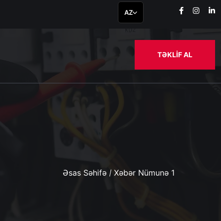
AZ
TƏKLİF AL
Əsas Səhifə
Xəbər Nümunə 1
/