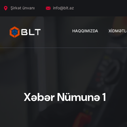
Şirkət ünvanı
info@blt.az
HAQQIMIZDA
XİDMƏTL
Xəbər Nümunə 1