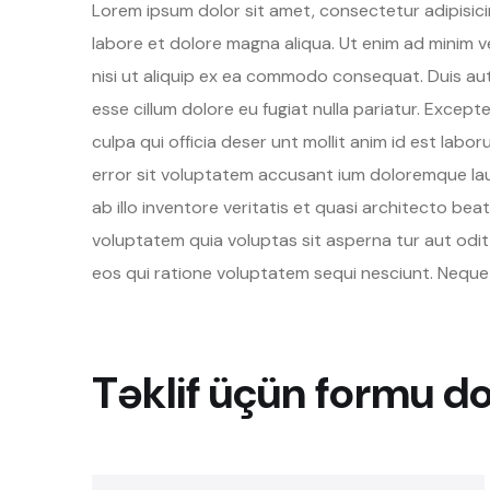
Lorem ipsum dolor sit amet, consectetur adipisici
labore et dolore magna aliqua. Ut enim ad minim v
nisi ut aliquip ex ea commodo consequat. Duis aute
esse cillum dolore eu fugiat nulla pariatur. Excep
culpa qui officia deser unt mollit anim id est labo
error sit voluptatem accusant ium doloremque la
ab illo inventore veritatis et quasi architecto be
voluptatem quia voluptas sit asperna tur aut odi
eos qui ratione voluptatem sequi nesciunt. Neque
Təklif üçün formu d