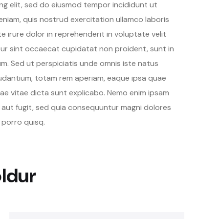
ng elit, sed do eiusmod tempor incididunt ut
eniam, quis nostrud exercitation ullamco laboris
 irure dolor in reprehenderit in voluptate velit
teur sint occaecat cupidatat non proident, sunt in
rum. Sed ut perspiciatis unde omnis iste natus
udantium, totam rem aperiam, eaque ipsa quae
atae vitae dicta sunt explicabo. Nemo enim ipsam
t aut fugit, sed quia consequuntur magni dolores
 porro quisq.
oldur